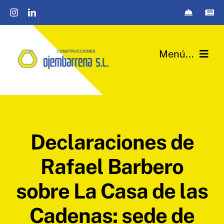
Saltar
al
contenido
Menú...
Quiénes somos
Instalaciones Industriales
Declaraciones de
Urbanización y obra civil
Rafael Barbero
Edificación
sobre La Casa de las
Passivhaus
Cadenas: sede de