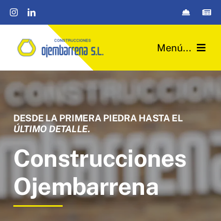
Saltar
al
contenido
Menú...
Quiénes somos
Instalaciones Industriales
DESDE LA PRIMERA PIEDRA HASTA EL
ÚLTIMO DETALLE.
Urbanización y obra civil
Construcciones
Edificación
Ojembarrena
Passivhaus