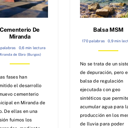
Cementerio De
Balsa MSM
Miranda
170 palabras
0,9 min lec
 palabras
0,6 min lectura
Miranda de Ebro (Burgos)
No se trata de un sis
de depuración, pero e
ias fases han
balsa de regulación
mitido el desarrollo
ejecutada con geo
 nuevo cementerio
sintéticos que permit
icipal en Miranda de
acumular agua para l
o. De ellas en una
producción en los me
sión fuimos los
de lluvia para poder