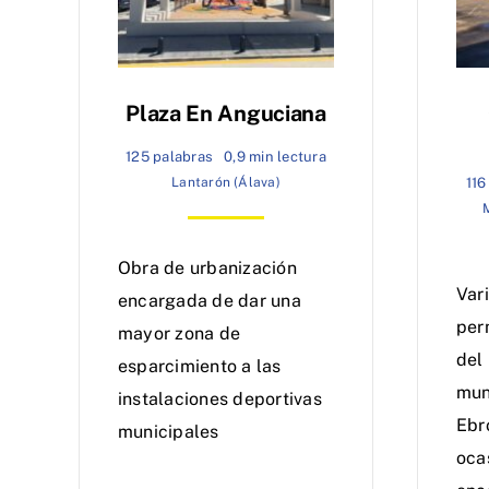
Plaza En Anguciana
125 palabras
0,9 min lectura
Lantarón (Álava)
116
Obra de urbanización
Var
encargada de dar una
per
mayor zona de
del
esparcimiento a las
mun
instalaciones deportivas
Ebr
municipales
oca