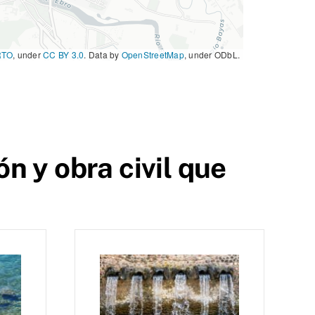
RTO
, under
CC BY 3.0
. Data by
OpenStreetMap
, under ODbL.
n y obra civil que