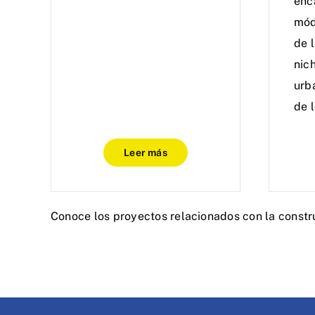
enc
mód
de l
nic
urb
de 
Leer más
Conoce los proyectos relacionados con la constr