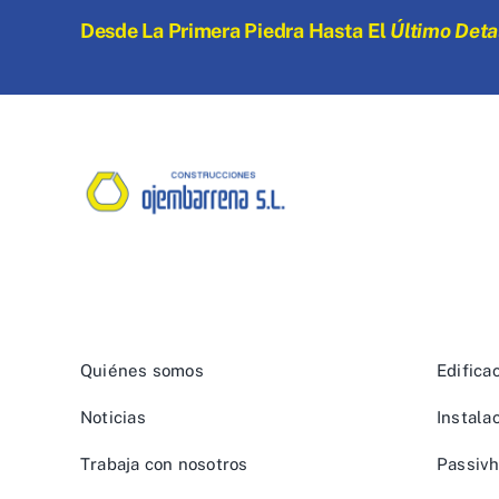
Desde La Primera Piedra Hasta El
Último Deta
Quiénes somos
Edifica
Noticias
Instala
Trabaja con nosotros
Passiv