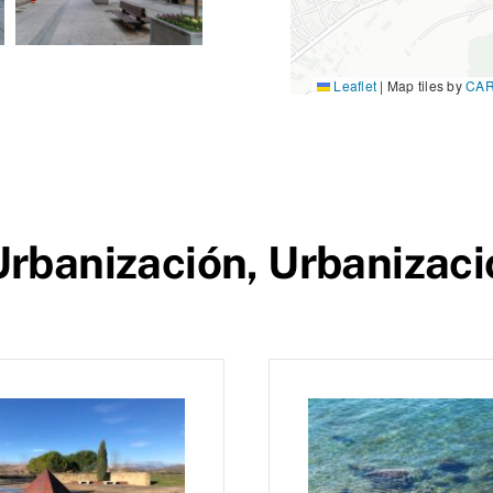
Leaflet
|
Map tiles by
CA
rbanización, Urbanizació