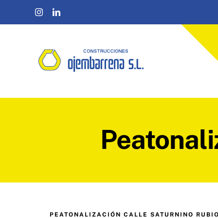
Saltar
al
contenido
Peatonali
PEATONALIZACIÓN CALLE SATURNINO RUBI