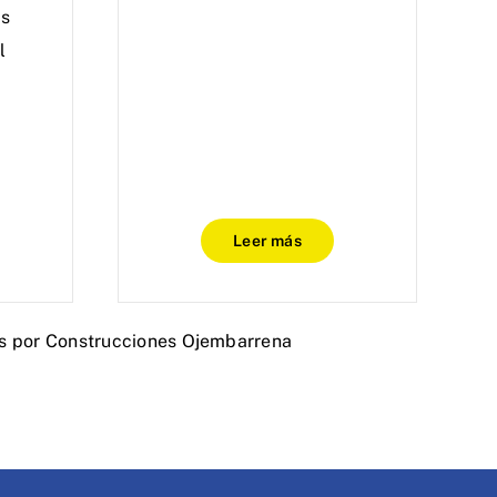
as
l
Leer más
s por Construcciones Ojembarrena