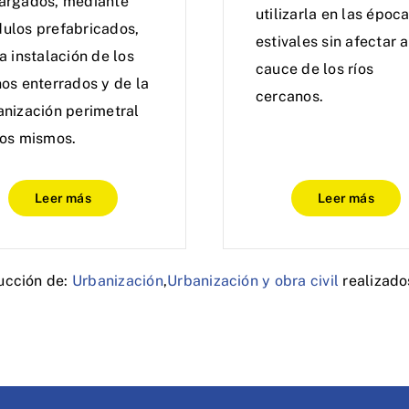
argados, mediante
utilizarla en las époc
ulos prefabricados,
estivales sin afectar a
a instalación de los
cauce de los ríos
hos enterrados y de la
cercanos.
anización perimetral
los mismos.
Leer más
Leer más
ucción de:
Urbanización
,
Urbanización y obra civil
realizado